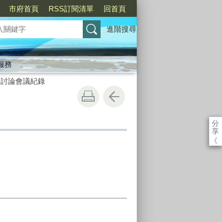
市府首頁
RSS訂閱清單
回首頁
進階搜尋
服務
令討論會議紀錄
分
享
《