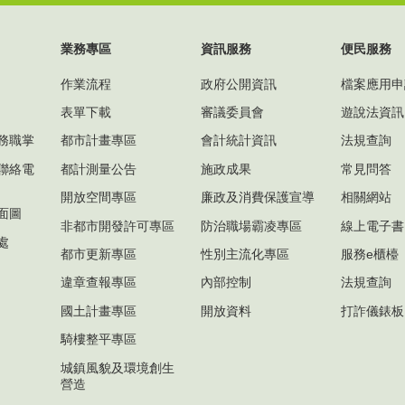
業務專區
資訊服務
便民服務
作業流程
政府公開資訊
檔案應用申
表單下載
審議委員會
遊說法資訊
務職掌
都市計畫專區
會計統計資訊
法規查詢
聯絡電
都計測量公告
施政成果
常見問答
開放空間專區
廉政及消費保護宣導
相關網站
面圖
非都市開發許可專區
防治職場霸凌專區
線上電子書
處
都市更新專區
性別主流化專區
服務e櫃檯
違章查報專區
內部控制
法規查詢
國土計畫專區
開放資料
打詐儀錶板
騎樓整平專區
城鎮風貌及環境創生
營造