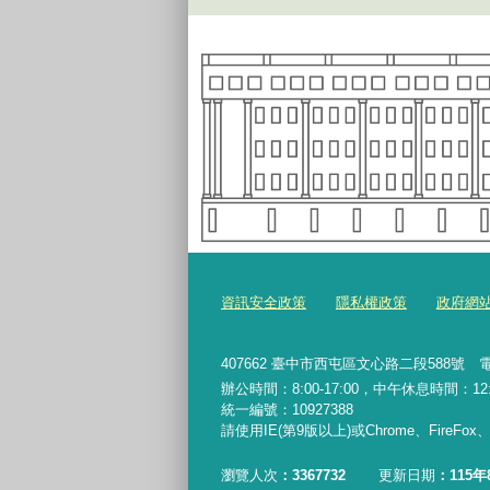
資訊安全政策
隱私權政策
政府網
407662 臺中市西屯區文心路二段588號 電話
辦公時間：8:00-17:00，中午休息時間：12:00-
統一編號
：10927388
請使用IE(第9版以上)或Chrome、FireFo
瀏覽人次
3367732
更新日期
115年