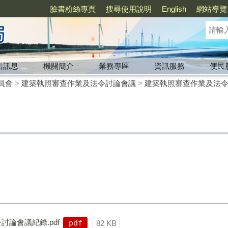
臉書粉絲專頁
搜尋使用說明
English
網站導覽
告訊息
機關簡介
業務專區
資訊服務
便民
員會
>
建築執照審查作業及法令討論會議
>
建築執照審查作業及法
討論會議紀錄.pdf
pdf
82 KB