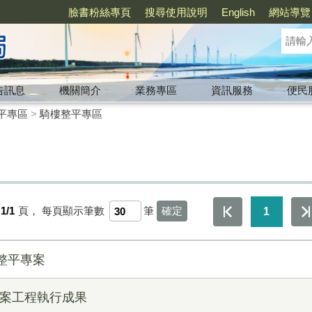
臉書粉絲專頁
搜尋使用說明
English
網站導覽
告訊息
機關簡介
業務專區
資訊服務
便民
平專區
>
騎樓整平專區
1/1
頁，
每頁顯示筆數
筆
1
樓整平專案
專案工程執行成果