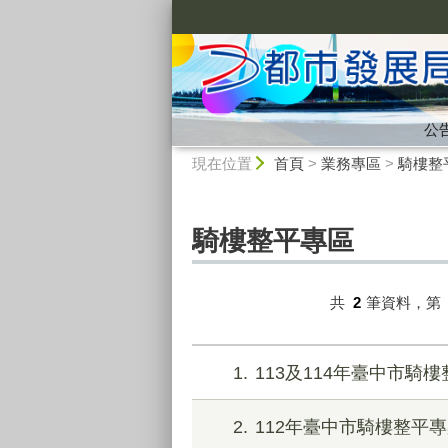
:::
公
:::
現在位置
首頁
>
業務專區
>
騎樓整
騎樓整平專區
共
2
筆資料，第
1
113及114年臺中市騎
2
112年臺中市騎樓整平