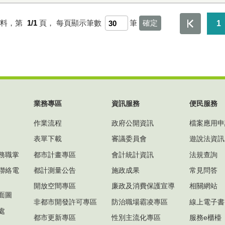
資料，第
1/1
頁，
每頁顯示筆數
筆
1
業務專區
資訊服務
便民服務
作業流程
政府公開資訊
檔案應用申
表單下載
審議委員會
遊說法資訊
務職掌
都市計畫專區
會計統計資訊
法規查詢
聯絡電
都計測量公告
施政成果
常見問答
開放空間專區
廉政及消費保護宣導
相關網站
面圖
非都市開發許可專區
防治職場霸凌專區
線上電子書
處
都市更新專區
性別主流化專區
服務e櫃檯