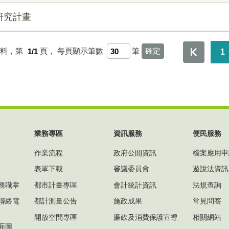
案研究計畫
資料，第
1/1
頁，
每頁顯示筆數
筆
1
業務專區
資訊服務
便民服務
作業流程
政府公開資訊
檔案應用申
表單下載
審議委員會
遊說法資訊
務職掌
都市計畫專區
會計統計資訊
法規查詢
聯絡電
都計測量公告
施政成果
常見問答
開放空間專區
廉政及消費保護宣導
相關網站
面圖