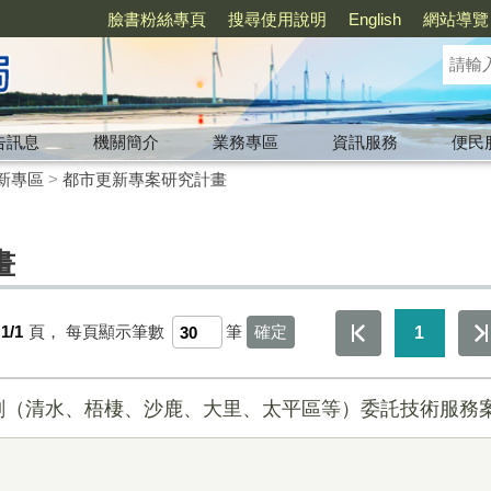
臉書粉絲專頁
搜尋使用說明
English
網站導覽
告訊息
機關簡介
業務專區
資訊服務
便民
新專區
>
都市更新專案研究計畫
畫
1/1
頁，
每頁顯示筆數
筆
1
劃（清水、梧棲、沙鹿、大里、太平區等）委託技術服務