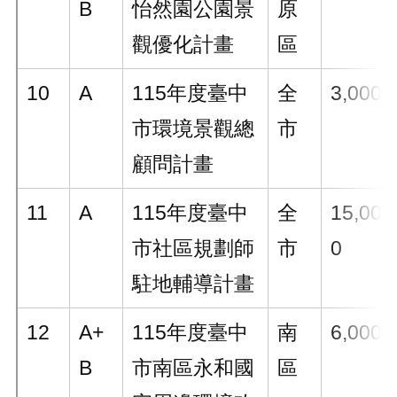
B
怡然園公園景
原
觀優化計畫
區
10
A
115年度臺中
全
3,000
市環境景觀總
市
顧問計畫
11
A
115年度臺中
全
15,00
市社區規劃師
市
0
駐地輔導計畫
12
A+
115年度臺中
南
6,000
B
市南區永和國
區