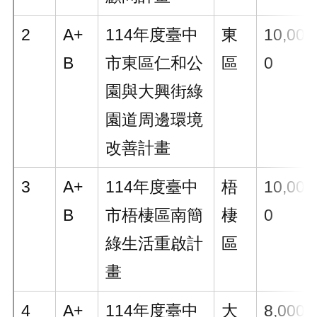
2
A+
114年度臺中
東
10,00
B
市東區仁和公
區
0
園與大興街綠
園道周邊環境
改善計畫
3
A+
114年度臺中
梧
10,00
B
市梧棲區南簡
棲
0
綠生活重啟計
區
畫
4
A+
114年度臺中
大
8,000