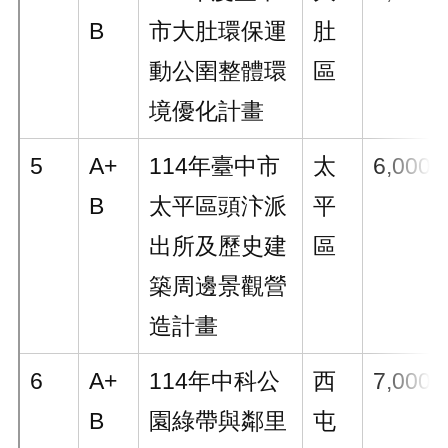
B
市大肚環保運
肚
動公圉整體環
區
境優化計畫
5
A+
114年臺中市
太
6,000
B
太平區頭汴派
平
出所及歷史建
區
築周邊景觀營
造計畫
6
A+
114年中科公
西
7,000
B
園綠帶與鄰里
屯