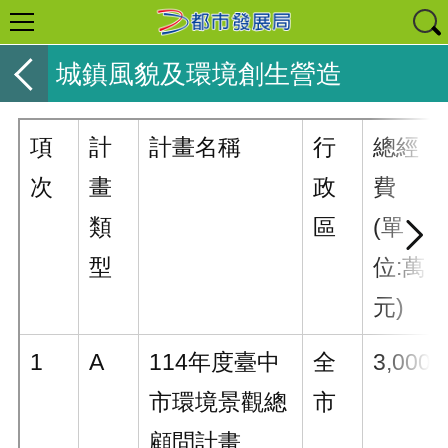
城鎮風貌及環境創生營造
項
計
計畫名稱
行
總經
次
畫
政
費
類
區
(單
型
位:萬
元)
1
A
114年度臺中
全
3,000
市環境景觀總
市
顧問計畫