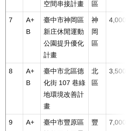
空間串接計畫
區
7
A+
臺中市神岡區
神
4,000
B
新庄休閒運動
岡
公園提升優化
區
計畫
8
A+
臺中市北區德
北
3,500
B
化街 107 巷綠
區
地環境改善計
畫
9
A+
臺中市豐原區
豐
7,000