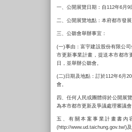
一、
公開展覽日期：自
112
年
6
月
9
二、
公開展覽地點：本府都市發展
三、
公聽會舉辦事宜：
(
一
)
事由：富宇建設股份有限公司
市更新事業計畫，提送本市都市
日，並舉辦公聽會。
(
二
)
日期及地點：訂於
112
年
6
月
20
會。
四、
任何人民或團體得於公開展
為本市都市更新及爭議處理審議會
五、
有關本案事業計畫書內
(http://www.ud.taichung.gov.tw/)
及