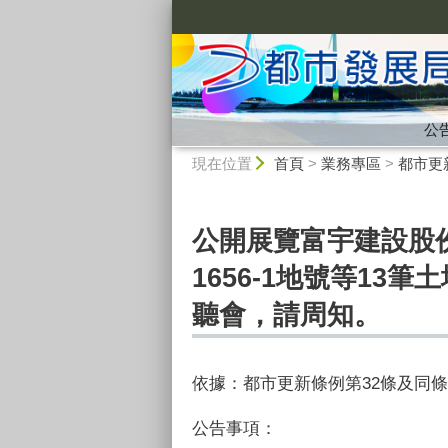
:::
公
:::
現在位置
首頁
>
業務專區
>
都市更
公開展覽富宇建設股
1656-1地號等13
聽會，請周知。
依據：
都市更新條例第
32
條及同條
公告事項：