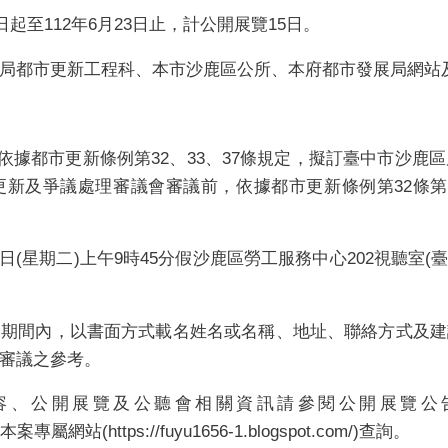
日起至
112
年
6
月
23
日止，計公開展覽
15
日。
局都市更新工程科、本市沙鹿區公所、本府都市發展局網站
依據都市更新條例第
32
、
33
、
37
條規定，擬訂臺中市沙鹿區
更新及爭議處理審議會審議前，依據都市更新條例第
32
條第
日
(
星期二
)
上午
9
時
45
分假沙鹿區勞工服務中心
202
視聽室
(
覽期間內，以書面方式載名姓名或名稱、地址、聯絡方式及建
審議之參考。
容、公開展覽及公聽會相關資訊請參閱公開展覽公
本案專屬網站
(https://fuyu1656-1.blogspot.com/)
查詢。