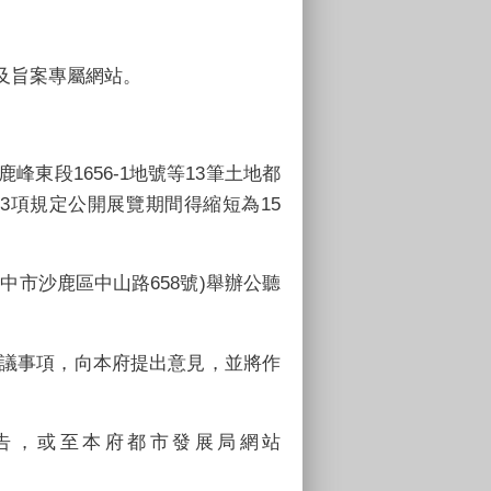
及旨案專屬網站。
鹿峰東段
1656-1
地號等
13
筆土地都
3
項規定公開展覽期間得縮短為
15
臺中市沙鹿區中山路
658
號
)
舉辦公聽
議事項，向本府提出意見，並將作
告，或至本府都市發展局網站