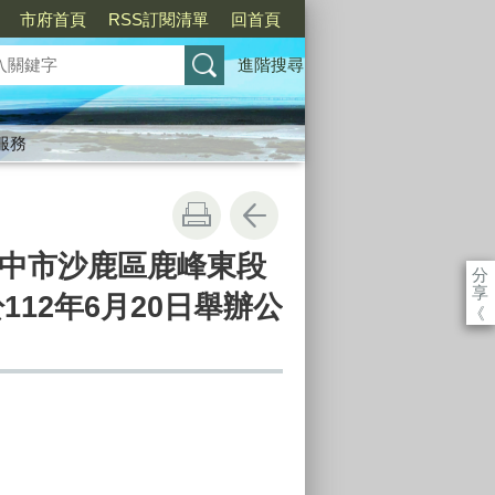
市府首頁
RSS訂閱清單
回首頁
進階搜尋
服務
中市沙鹿區鹿峰東段
分
享
112年6月20日舉辦公
《