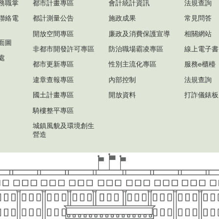
務職掌
都市計畫專區
會計統計資訊
法規查詢
聯絡電
都計測量公告
施政成果
常見問答
開放空間專區
廉政及消費保護宣導
相關網站
面圖
非都市開發許可專區
防治職場霸凌專區
線上電子書
處
都市更新專區
性別主流化專區
服務e櫃檯
違章查報專區
內部控制
法規查詢
國土計畫專區
開放資料
打詐儀錶板
騎樓整平專區
城鎮風貌及環境創生
營造