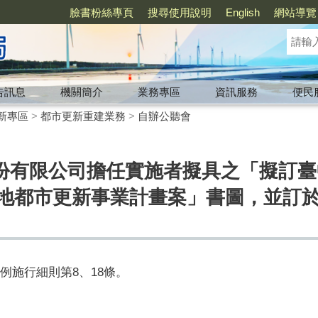
臉書粉絲專頁
搜尋使用說明
English
網站導覽
告訊息
機關簡介
業務專區
資訊服務
便民
新專區
>
都市更新重建業務
>
自辦公聽會
份有限公司擔任實施者擬具之「擬訂臺
筆土地都市更新事業計畫案」書圖，並訂於
例施行細則第
8
、
18
條。