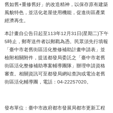
舊如舊
+
重修舊好」的改造精神，以保存原有建築
風貌特色，並活化老屋使用機能，促進街區產業
經濟再生。
本計畫自公告日起至
113
年
12
月
31
日
(
星期二
)
下午
5
時止，郵寄送件者以郵戳為憑。民眾須先行填報
「臺中市老舊街區活化整修補助計畫申請表」並
檢附相關附件，提送都發局委託之「臺中市老舊
街區活化整修補助專案輔導團隊」辦理申請資格
審查。相關資訊可至都發局網站查詢或電洽老舊
街區活化輔導團，電話：
04-22257020
。
發布單位：臺中市政府都市發展局都市更新工程