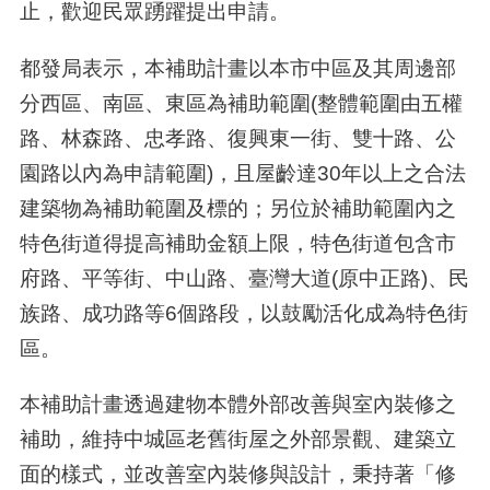
止，歡迎民眾踴躍提出申請。
都發局表示，本補助計畫以本市中區及其周邊部
分西區、南區、東區為補助範圍
(
整體範圍由五權
路、林森路、忠孝路、復興東一街、雙十路、公
園路以內為申請範圍
)
，且屋齡達
30
年以上之合法
建築物為補助範圍及標的；另位於補助範圍內之
特色街道得提高補助金額上限，特色街道包含市
府路、平等街、中山路、臺灣大道
(
原中正路
)
、民
族路、成功路等
6
個路段，以鼓勵活化成為特色街
區。
本補助計畫透過建物本體外部改善與室內裝修之
補助，維持中城區老舊街屋之外部景觀、建築立
面的樣式，並改善室內裝修與設計，秉持著「修