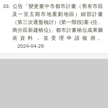
33
公告「變更臺中市都市計畫（舊有市區
及一至五期市地重劃地區）細部計畫
（第三次通盤檢討）(第一階段)案-(住、
商分區新建樁位)」都市計畫樁位成果圖
表資料，並受理申請複測。
2024-04-29
34
公告臺中市政府都市發展局辦理建造執
照及雜項執照抽查作業缺失項目統計
2024-04-18
35
公告受理113年度「臺中市都市危險及老
舊建築物擬具重建計畫費用補助」